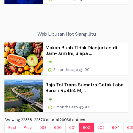
Web Liputan Hot Siang Jitu
Makan Buah Tidak Dianjurkan di
Jam-Jam Ini, Siapa ...
3 months ago
50
Raja Tol Trans Sumatra Cetak Laba
Bersih Rp464 M, ...
3 months ago
47
Showing 22838-22876 of total 26036 entries.
First
Prev.
599
600
601
602
603
604
60