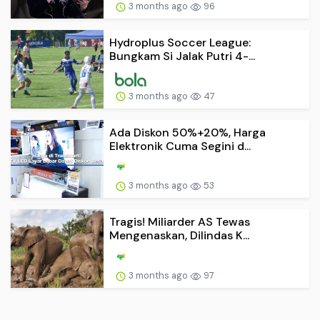
3 months ago
96
Hydroplus Soccer League:
Bungkam Si Jalak Putri 4-...
3 months ago
47
Ada Diskon 50%+20%, Harga
Elektronik Cuma Segini d...
3 months ago
53
Tragis! Miliarder AS Tewas
Mengenaskan, Dilindas K...
3 months ago
97