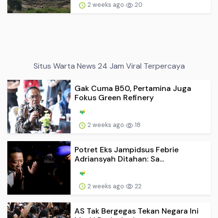
2 weeks ago
20
Situs Warta News 24 Jam Viral Terpercaya
Gak Cuma B50, Pertamina Juga
Fokus Green Refinery
2 weeks ago
18
Potret Eks Jampidsus Febrie
Adriansyah Ditahan: Sa...
2 weeks ago
22
AS Tak Bergegas Tekan Negara Ini