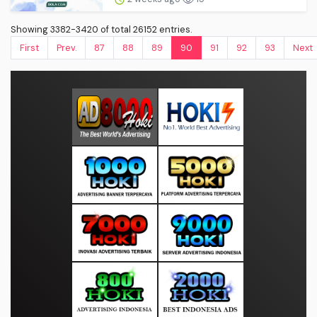
Showing 3382-3420 of total 26152 entries.
First
Prev.
87
88
89
90
91
92
93
Next