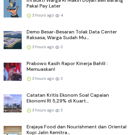
Ini Bukti Warga RI Makin Doyan Beli Barang
Pakai Pay Later
3 hours ago
4
Demo Besar-Besaran Tolak Data Center
Raksasa, Warga Sudah Mu...
3 hours ago
3
Prabowo Kasih Rapor Kinerja Bahlil :
Memuaskan!
3 hours ago
3
Catatan Kritis Ekonom Soal Capaian
Ekonomi RI 5,29% di Kuart...
3 hours ago
3
Erajaya Food dan Nourishment dan Oriental
Kopi Jalin Kemitra...