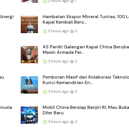
2 hours ago
1
Sinergi
Hambatan Ekspor Mineral Tuntas, 100 L
Kapal Kembali Bero...
3 hours ago
3
AS Panik! Galangan Kapal China Beruba
Mesin Armada Per...
3 hours ago
2
au
Pemboran Masif dan Kolaborasi Teknolo
Kunci Kemandirian En...
3 hours ago
3
anusia
Mobil China Bersiap Banjiri RI, Mau Buk
Diler Baru
3 hours ago
3