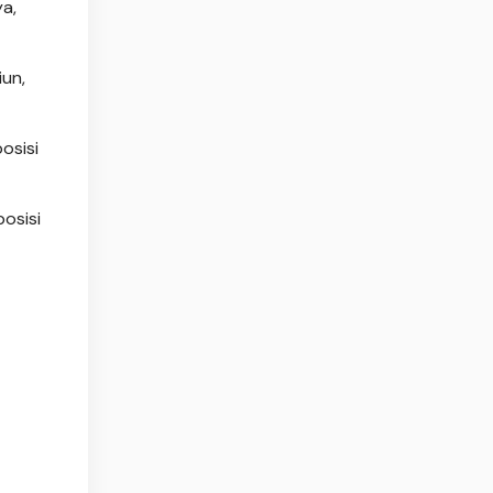
ya,
iun,
osisi
posisi