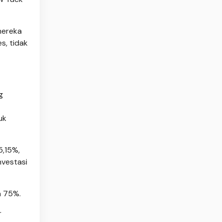
mereka
s, tidak
g
uk
5,15%,
nvestasi
a 75%.
r