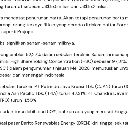
tercatat sebesar US$15,5 miliar dan US$15,2 miliar.
a mencatat penurunan harta. Akan tetapi penurunan harta 
orang-orang terkaya RI lain yang berada di dalam daftar Forbe
seperti Prajogo.
ksi signifikan saham-saham miliknya.
 yang ambles 62,27% dalam sebulan terakhir. Saham ini meman
miliki High Shareholding Concentration (HSC) sebesar 97,31%.
(MSCI) dalam pengumuman tinjauan Mei 2026, memutuskan unt
 besar dan menengah Indonesia.
bulan terakhir. PT Petrindo Jaya Kreasi Tbk. (CUAN) turun 6
ndra Asri Pacific Tbk. (TPIA) turun 47,21%, PT Chandra Daya I
TRO) turun 11,50%.
sudah turun lebih dari 50%, bahkan ada yang merosot hingg
sasi pasar Barito Renewables Energy (BREN) kini tinggal sekita