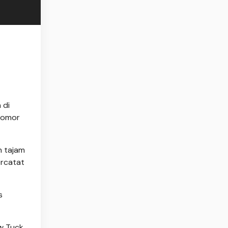
 di
 nomor
n tajam
ercatat
s
ow Tuck