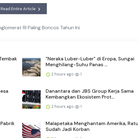
Read Entire Article
glomerat RI Paling Boncos Tahun Ini
n Tembak
"Neraka Luber-Luber" di Eropa, Sungai
Menghilang-Suhu Panas ...
2 hours ago
1
Desa
Danantara dan JBS Group Kerja Sama
Kembangkan Ekosistem Prot...
2 hours ago
1
 Pabrik
Malapetaka Menghantam Amerika, Rat
Sudah Jadi Korban