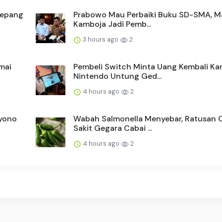
Jepang
Prabowo Mau Perbaiki Buku SD-SMA, Ma
Kamboja Jadi Pemb...
3 hours ago
2
mai
Pembeli Switch Minta Uang Kembali Ka
Nintendo Untung Ged...
4 hours ago
2
yono
Wabah Salmonella Menyebar, Ratusan 
Sakit Gegara Cabai ...
4 hours ago
2