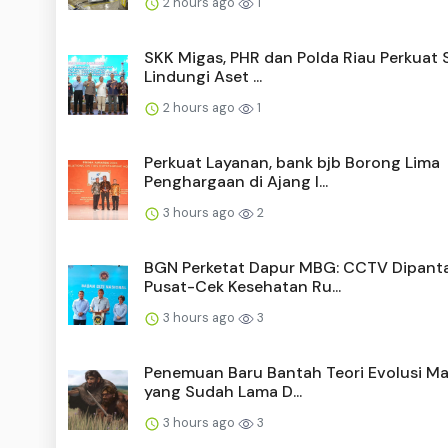
2 hours ago
1
SKK Migas, PHR dan Polda Riau Perkuat 
Lindungi Aset ...
2 hours ago
1
Perkuat Layanan, bank bjb Borong Lima
Penghargaan di Ajang I...
3 hours ago
2
BGN Perketat Dapur MBG: CCTV Dipant
Pusat-Cek Kesehatan Ru...
3 hours ago
3
Penemuan Baru Bantah Teori Evolusi M
yang Sudah Lama D...
3 hours ago
3