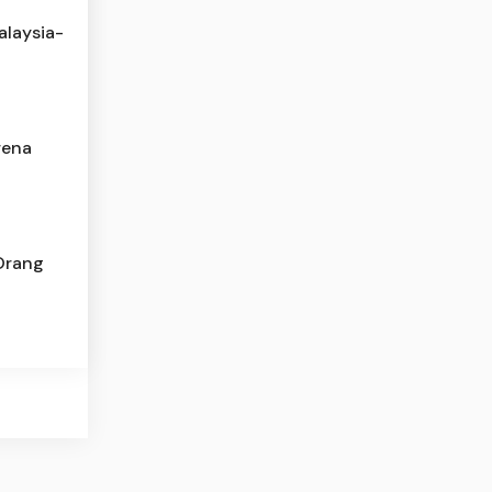
laysia-
rena
Orang