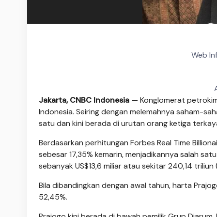
Web In
Jakarta, CNBC Indonesia
— Konglomerat petrokimi
Indonesia. Seiring dengan melemahnya saham-saham
satu dan kini berada di urutan orang ketiga terkaya
Berdasarkan perhitungan Forbes Real Time Billiona
sebesar 17,35% kemarin, menjadikannya salah satu
sebanyak US$13,6 miliar atau sekitar 240,14 triliun 
Bila dibandingkan dengan awal tahun, harta Prajogo
52,45%.
Prajogo kini berada di bawah pemilik Grup Djarum