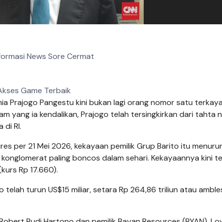
formasi News Sore Cermat
Akses Game Terbaik
a Prajogo Pangestu kini bukan lagi orang nomor satu terkaya
 yang ia kendalikan, Prajogo telah tersingkirkan dari tahta
 di RI.
ires per 21 Mei 2026, kekayaan pemilik Grup Barito itu menuru
 konglomerat paling boncos dalam sehari. Kekayaannya kini t
(kurs Rp 17.660).
 telah turun US$15 miliar, setara Rp 264,86 triliun atau amble
, Robert Budi Hartono dan pemilik Bayan Resources (BYAN), L