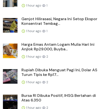
1 hour ago
1
Genjot Hilirasasi, Negara Ini Setop Ekspor
Konsentrat Tembag...
1 hour ago
1
Harga Emas Antam Logam Mulia Hari Ini
Anjlok Rp29.000, Buyba...
1 hour ago
2
Rupiah Dibuka Menguat Pagi Ini, Dolar AS
Turun Tipis ke Rp17...
1 hour ago
2
Bursa RI Dibuka Positif, IHSG Bertahan di
Atas 6.350
1 hour ago
2