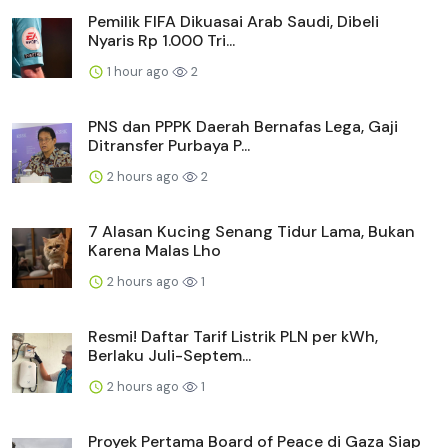
Pemilik FIFA Dikuasai Arab Saudi, Dibeli
Nyaris Rp 1.000 Tri...
1 hour ago
2
PNS dan PPPK Daerah Bernafas Lega, Gaji
Ditransfer Purbaya P...
2 hours ago
2
7 Alasan Kucing Senang Tidur Lama, Bukan
Karena Malas Lho
2 hours ago
1
Resmi! Daftar Tarif Listrik PLN per kWh,
Berlaku Juli-Septem...
2 hours ago
1
Proyek Pertama Board of Peace di Gaza Siap