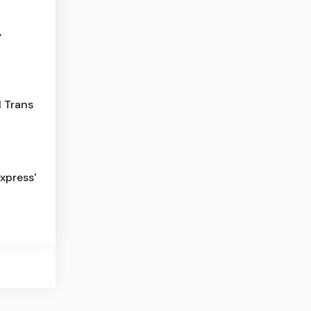
,
l Trans
xpress'