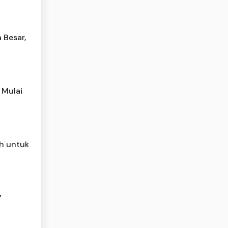
 Besar,
 Mulai
h untuk
7