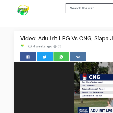
Video: Adu Irit LPG Vs CNG, Siapa J
4 weeks ago
33