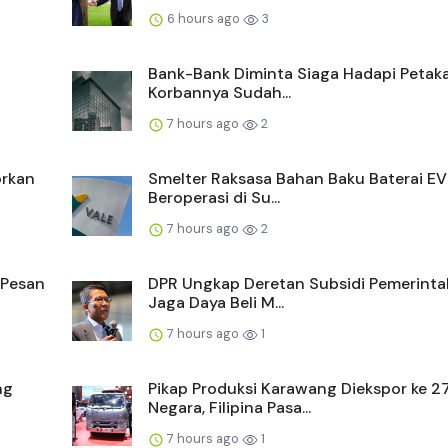
6 hours ago
3
Bank-Bank Diminta Siaga Hadapi Petaka
Korbannya Sudah...
7 hours ago
2
orkan
Smelter Raksasa Bahan Baku Baterai EV
Beroperasi di Su...
7 hours ago
2
 Pesan
DPR Ungkap Deretan Subsidi Pemerinta
Jaga Daya Beli M...
7 hours ago
1
ng
Pikap Produksi Karawang Diekspor ke 2
Negara, Filipina Pasa...
7 hours ago
1