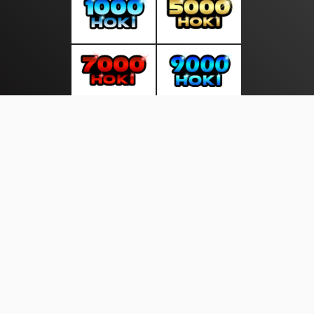
About Us
·
Contact Us
·
Terms & Conditions
·
© pusatupdate.com 2026. All rights are reserved