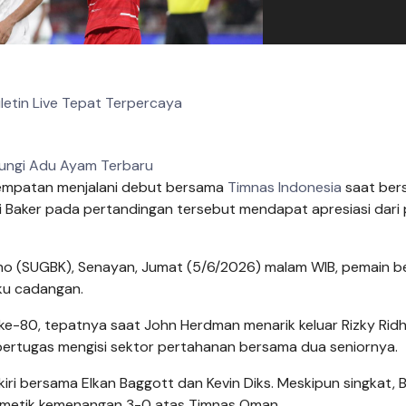
uletin Live Tepat Terpercaya
ungi Adu Ayam Terbaru
mpatan menjalani debut bersama
Timnas Indonesia
saat ber
i Baker pada pertandingan tersebut mendapat apresiasi dari 
no (SUGBK), Senayan, Jumat (5/6/2026) malam WIB, pemain b
ku cadangan.
ke-80, tepatnya saat John Herdman menarik keluar Rizky Rid
u bertugas mengisi sektor pertahanan bersama dua seniornya.
ri bersama Elkan Baggott dan Kevin Diks. Meskipun singkat, 
emetik kemenangan 3-0 atas Timnas Oman.