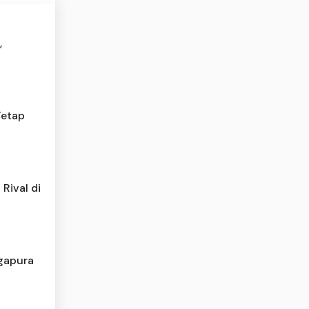
,
Tetap
Rival di
ngapura