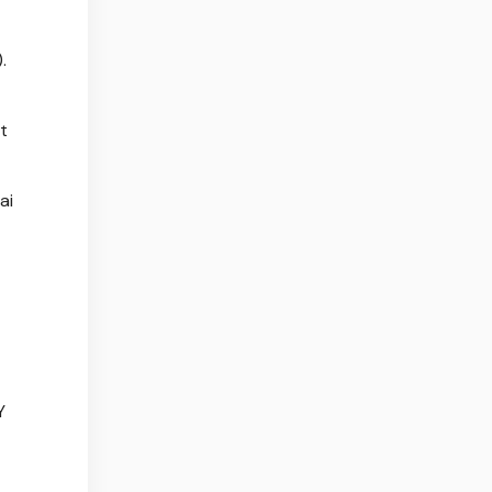
.
t
ai
Y