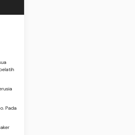
sua
pelatih
erusia
ho. Pada
Baker