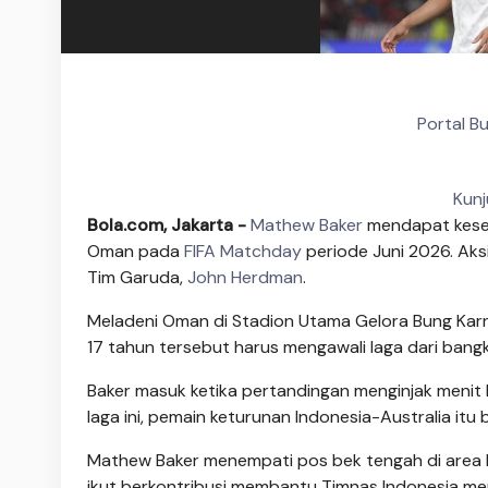
Portal B
Kunj
Bola.com, Jakarta -
Mathew Baker
mendapat kese
Oman pada
FIFA Matchday
periode Juni 2026. Aks
Tim Garuda,
John Herdman
.
Meladeni Oman di Stadion Utama Gelora Bung Kar
17 tahun tersebut harus mengawali laga dari bang
Baker masuk ketika pertandingan menginjak menit 
laga ini, pemain keturunan Indonesia-Australia it
Mathew Baker menempati pos bek tengah di area ki
ikut berkontribusi membantu Timnas Indonesia m