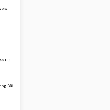
vera:
i
neo FC
ang BRI