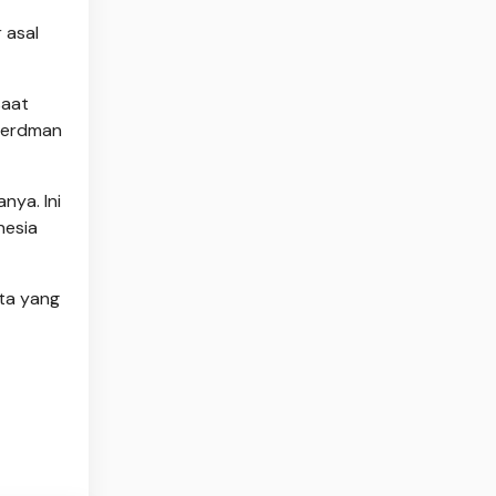
 asal
saat
 Herdman
nya. Ini
nesia
ita yang