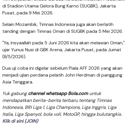
di Stadion Utama Gelora Bung Karno (SUGBK), Jakarta
Pusat, pada 9 Mei 2026.
Selain Mozambik, Timnas Indonesia juga akan berlatih
tanding dengan Timnas Oman di SUGBK pada 5 Mei 2026.
"Ya, insyaallah pada 5 Juni 2026 kita akan melawan Oman,"
ujar Yunus Nusi di GBK Arena, Jakarta Pusat, pada Jumat
(8/5/2026).
Dua uji coba ini digelar sebelum Piala AFF 2026 yang akan
menjadi ujian perdana pelatih John Herdman di panggung
Asia Tenggara.
Yuk gabung
channel whatsapp Bola.com
untuk
mendapatkan berita-berita terbaru tentang Timnas
Indonesia, BRI Liga 1, Liga Champions, Liga Inggris, Liga
Italia, Liga Spanyol, bola voli, MotoGP, hingga bulutangkis.
Klik di sini (JOIN)