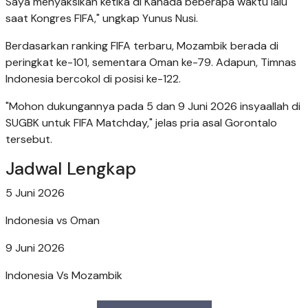
Saya menyaksikan ketika di Kanada beberapa waktu lalu
saat Kongres FIFA," ungkap Yunus Nusi.
Berdasarkan ranking FIFA terbaru, Mozambik berada di
peringkat ke-101, sementara Oman ke-79. Adapun, Timnas
Indonesia bercokol di posisi ke-122.
"Mohon dukungannya pada 5 dan 9 Juni 2026 insyaallah di
SUGBK untuk FIFA Matchday," jelas pria asal Gorontalo
tersebut.
Jadwal Lengkap
5 Juni 2026
Indonesia vs Oman
9 Juni 2026
Indonesia Vs Mozambik