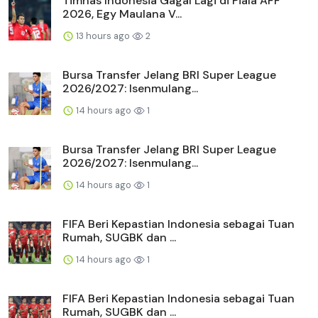
Timnas Indonesia Gagal Lagi di Piala AFF
2026, Egy Maulana V...
13 hours ago
2
Bursa Transfer Jelang BRI Super League
2026/2027: Isenmulang...
14 hours ago
1
Bursa Transfer Jelang BRI Super League
2026/2027: Isenmulang...
14 hours ago
1
FIFA Beri Kepastian Indonesia sebagai Tuan
Rumah, SUGBK dan ...
14 hours ago
1
FIFA Beri Kepastian Indonesia sebagai Tuan
Rumah, SUGBK dan ...