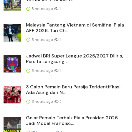
8 hours ago
1
Malaysia Tantang Vietnam di Semifinal Piala
AFF 2026, Tan Ch...
8 hours ago
1
Jadwal BRI Super League 2026/2027 Diliris,
Persita Langsung ...
8 hours ago
1
3 Calon Pemain Baru Persija Teridentifikasi:
Ada Asing dan N...
8 hours ago
3
Gelar Pemain Terbaik Piala Presiden 2026
Jadi Modal Francisc...