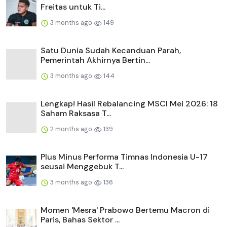
Freitas untuk Ti...
3 months ago
149
Satu Dunia Sudah Kecanduan Parah,
Pemerintah Akhirnya Bertin...
3 months ago
144
Lengkap! Hasil Rebalancing MSCI Mei 2026: 18
Saham Raksasa T...
2 months ago
139
Plus Minus Performa Timnas Indonesia U-17
seusai Menggebuk T...
3 months ago
136
Momen 'Mesra' Prabowo Bertemu Macron di
Paris, Bahas Sektor ...