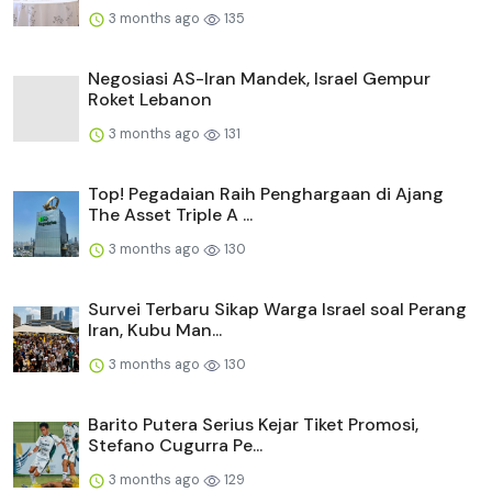
3 months ago
135
Negosiasi AS-Iran Mandek, Israel Gempur
Roket Lebanon
3 months ago
131
Top! Pegadaian Raih Penghargaan di Ajang
The Asset Triple A ...
3 months ago
130
Survei Terbaru Sikap Warga Israel soal Perang
Iran, Kubu Man...
3 months ago
130
Barito Putera Serius Kejar Tiket Promosi,
Stefano Cugurra Pe...
3 months ago
129