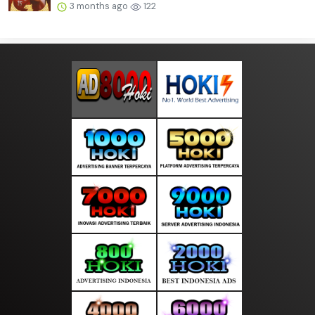
3 months ago
122