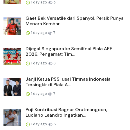
1 day ago
5
Gaet Bek Versatile dari Spanyol, Persik Punya
Menara Kembar ...
1 day ago
7
Dijegal Singapura ke Semifinal Piala AFF
2026, Pengamat: Tim...
1 day ago
6
Janji Ketua PSSI usai Timnas Indonesia
Tersingkir di Piala A...
1 day ago
7
Puji Kontribusi Ragnar Oratmangoen,
Luciano Leandro Ingatkan...
1 day ago
12