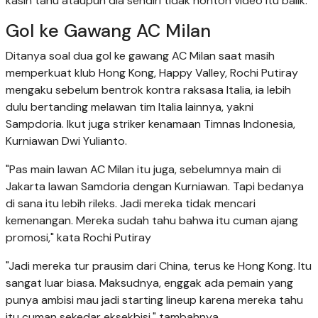
kasih tahu ataupun dia sendiri tidak nonton video itu balik."
Gol ke Gawang AC Milan
Ditanya soal dua gol ke gawang AC Milan saat masih
memperkuat klub Hong Kong, Happy Valley, Rochi Putiray
mengaku sebelum bentrok kontra raksasa Italia, ia lebih
dulu bertanding melawan tim Italia lainnya, yakni
Sampdoria. Ikut juga striker kenamaan Timnas Indonesia,
Kurniawan Dwi Yulianto.
"Pas main lawan AC Milan itu juga, sebelumnya main di
Jakarta lawan Samdoria dengan Kurniawan. Tapi bedanya
di sana itu lebih rileks. Jadi mereka tidak mencari
kemenangan. Mereka sudah tahu bahwa itu cuman ajang
promosi," kata Rochi Putiray
"Jadi mereka tur prausim dari China, terus ke Hong Kong. Itu
sangat luar biasa. Maksudnya, enggak ada pemain yang
punya ambisi mau jadi starting lineup karena mereka tahu
itu cuman sekedar eksekbisi," tambahnya.