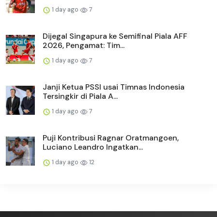
1 day ago
7
Dijegal Singapura ke Semifinal Piala AFF
2026, Pengamat: Tim...
1 day ago
7
Janji Ketua PSSI usai Timnas Indonesia
Tersingkir di Piala A...
1 day ago
7
Puji Kontribusi Ragnar Oratmangoen,
Luciano Leandro Ingatkan...
1 day ago
12