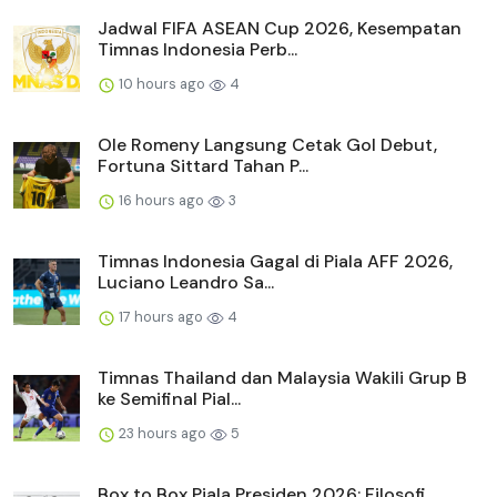
Jadwal FIFA ASEAN Cup 2026, Kesempatan
Timnas Indonesia Perb...
10 hours ago
4
Ole Romeny Langsung Cetak Gol Debut,
Fortuna Sittard Tahan P...
16 hours ago
3
Timnas Indonesia Gagal di Piala AFF 2026,
Luciano Leandro Sa...
17 hours ago
4
Timnas Thailand dan Malaysia Wakili Grup B
ke Semifinal Pial...
23 hours ago
5
Box to Box Piala Presiden 2026: Filosofi