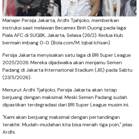
Manajer Persija Jakarta, Ardhi Tjahjoko, memberikan
instruksi saat melawan Becamex Binh Duong pada laga
Piala AFC di SUGBK, Jakarta, Selasa (26/2). Kedua klub
bermain imbang 0-0. (Bola.com/M. Iqbal Ichsan)
Persija Jakarta menyisakan satu laga di BRI Super League
2025/2026. Mereka dijadwalka akan menjamu Semen
Padang di Jakarta International Stadium (JIS) pada Sabtu
(23/5/2026).
Menurut Ardhi Tjahjoko, Persija Jakarta akan tetap
berjuang dengan maksimal. Meski Semen Padang sudah
dipastikan terdegradasi dari BRI Super League musim ini.
"Kami akan berjuang maksimal dengan pertandingan
terakhir. Mudah-mudahan kita bisa meraih tiga poin," jelas
Ardhi.