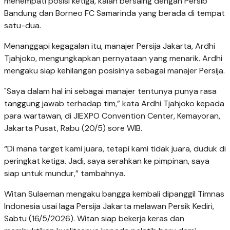
menempati posisi ketiga, kalah bersaing dengan Persib
Bandung dan Borneo FC Samarinda yang berada di tempat
satu-dua.
Menanggapi kegagalan itu, manajer Persija Jakarta, Ardhi
Tjahjoko, mengungkapkan pernyataan yang menarik. Ardhi
mengaku siap kehilangan posisinya sebagai manajer Persija.
"Saya dalam hal ini sebagai manajer tentunya punya rasa
tanggung jawab terhadap tim,” kata Ardhi Tjahjoko kepada
para wartawan, di JIEXPO Convention Center, Kemayoran,
Jakarta Pusat, Rabu (20/5) sore WIB.
“Di mana target kami juara, tetapi kami tidak juara, duduk di
peringkat ketiga. Jadi, saya serahkan ke pimpinan, saya
siap untuk mundur,” tambahnya.
Witan Sulaeman mengaku bangga kembali dipanggil Timnas
Indonesia usai laga Persija Jakarta melawan Persik Kediri,
Sabtu (16/5/2026). Witan siap bekerja keras dan