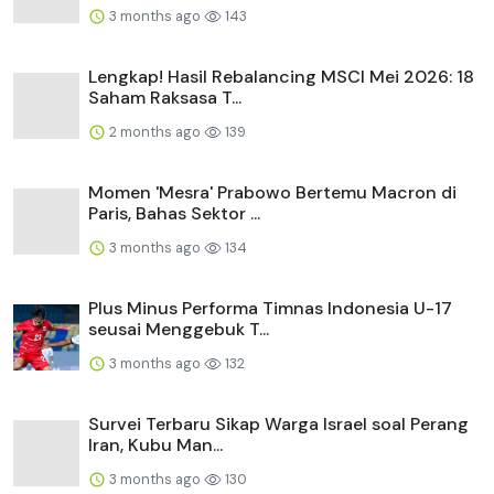
3 months ago
143
Lengkap! Hasil Rebalancing MSCI Mei 2026: 18
Saham Raksasa T...
2 months ago
139
Momen 'Mesra' Prabowo Bertemu Macron di
Paris, Bahas Sektor ...
3 months ago
134
Plus Minus Performa Timnas Indonesia U-17
seusai Menggebuk T...
3 months ago
132
Survei Terbaru Sikap Warga Israel soal Perang
Iran, Kubu Man...
3 months ago
130