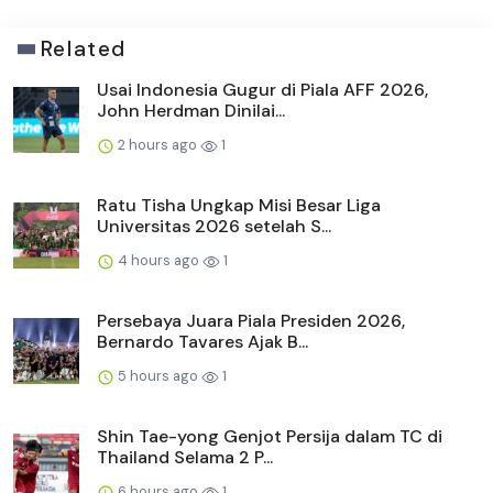
Related
Usai Indonesia Gugur di Piala AFF 2026,
John Herdman Dinilai...
2 hours ago
1
Ratu Tisha Ungkap Misi Besar Liga
Universitas 2026 setelah S...
4 hours ago
1
Persebaya Juara Piala Presiden 2026,
Bernardo Tavares Ajak B...
5 hours ago
1
Shin Tae-yong Genjot Persija dalam TC di
Thailand Selama 2 P...
6 hours ago
1