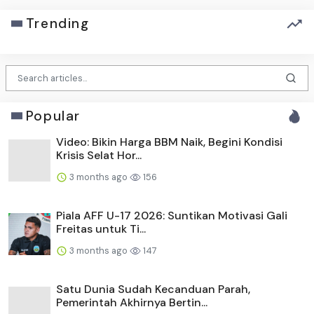
Trending
Popular
Video: Bikin Harga BBM Naik, Begini Kondisi
Krisis Selat Hor...
3 months ago
156
Piala AFF U-17 2026: Suntikan Motivasi Gali
Freitas untuk Ti...
3 months ago
147
Satu Dunia Sudah Kecanduan Parah,
Pemerintah Akhirnya Bertin...