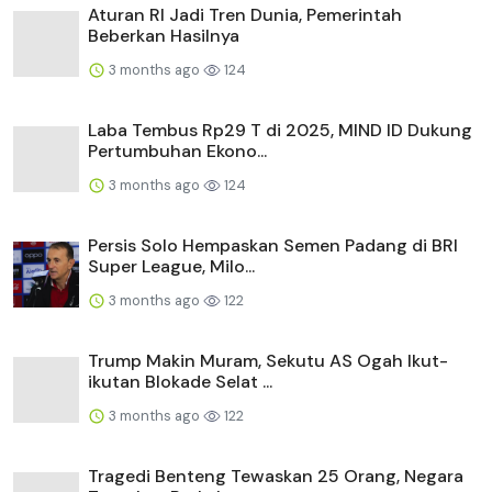
Aturan RI Jadi Tren Dunia, Pemerintah
Beberkan Hasilnya
3 months ago
124
Laba Tembus Rp29 T di 2025, MIND ID Dukung
Pertumbuhan Ekono...
3 months ago
124
Persis Solo Hempaskan Semen Padang di BRI
Super League, Milo...
3 months ago
122
Trump Makin Muram, Sekutu AS Ogah Ikut-
ikutan Blokade Selat ...
3 months ago
122
Tragedi Benteng Tewaskan 25 Orang, Negara