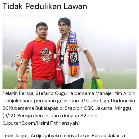
Tidak Pedulikan Lawan
Pelatih Persija, Stefano Cugurra bersama Manajer tim Ardhi
Tjahjoko saat perayaan gelar juara Go-Jek Liga 1 Indonesia
2018 bersama Bukalapak di Stadion GBK, Jakarta, Minggu
(9/12). Persija meraih juara dengan 62 poin.
(Liputan6.com/Helmi Fithriansyah)
Lebih lanjut, Ardji Tjahjoko menyatakan Persija Jakarta