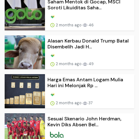
Saham Mentok di Gocap, MSCI
Soroti Likuiditas Saha...
2 months ago
46
Alasan Kerbau Donald Trump Batal
Disembelih Jadi H...
2 months ago
49
Harga Emas Antam Logam Mulia
Hari ini Melonjak Rp ...
2 months ago
37
Sesuai Skenario John Herdman,
Kevin Diks Absen Bel...