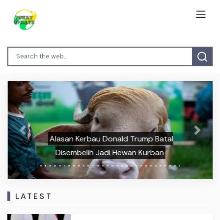
Previous
Next
Alasan Kerbau Donald Trump Batal
Disembelih Jadi Hewan Kurban
LATEST