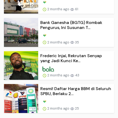
2 months ago
61
Bank Ganesha (BGTG) Rombak
Pengurus, Ini Susunan T...
2 months ago
35
Frederic Injai, Rekrutan Senyap
yang Jadi Kunci Ke...
2 months ago
43
Resmi! Daftar Harga BBM di Seluruh
SPBU, Berlaku 2...
2 months ago
25