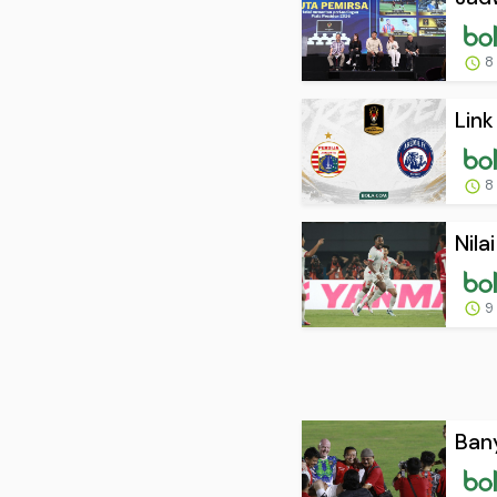
8
Link
8
Nila
9
Bany