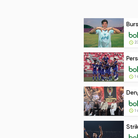
Burs
2
Pers
1 
Deng
1 
Stri