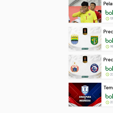
Pela
13
Pred
16
Pred
2
Temp
2