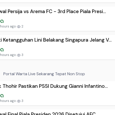
al Persija vs Arema FC - 3rd Place Piala Presi...
 hours ago
2
i Ketangguhan Lini Belakang Singapura Jelang V...
 hours ago
3
Portal Warta Live Sekarang Tepat Non Stop
k Thohir Pastikan PSSI Dukung Gianni Infantino...
 hours ago
3
al Final Piala Presiden 2026 Disetujui AFC