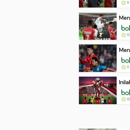
9
Meng
10
Menj
11
Inil
13