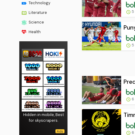
Technology
5
Literature
Science
Puny
Health
5
Pred
6
Timn
Hidden in mobile, Best
for skyscrapers.
6