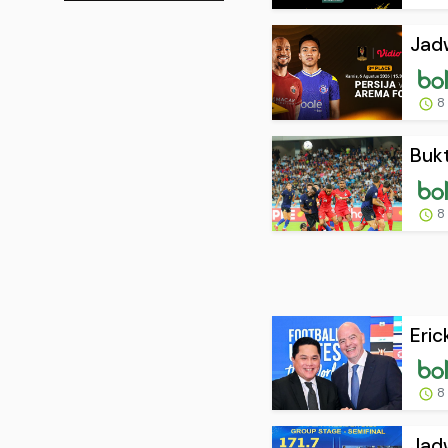
Jadw
8
Bukt
8
Eric
8
Jadw