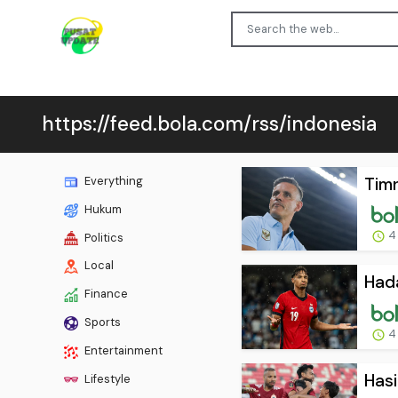
https://feed.bola.com/rss/indonesia
Timn
Everything
Hukum
4
Politics
Local
Hada
Finance
Sports
4
Entertainment
Hasi
Lifestyle