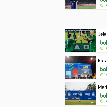
1 
Jela
1 
Rata
1 
Mari
1 