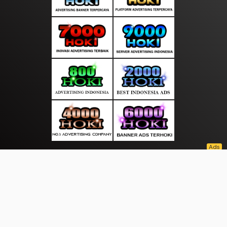
About Us
·
Contact Us
·
Terms & Conditions
·
© pusatupdate.com 2026. All rights are reserved
|
|
|
|