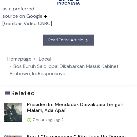
as a preferred
source on Google
[Gambas:Video CNBC]
Read Entire Article
Homepage
Local
Bos Buruh Said Iqbal Dikabarkan Masuk Kabinet
Prabowo, Ini Responsnya
Related
Presiden Ini Mendadak Dievakuasi Tengah
Malam, Ada Apa?
7 hours ago
2
Korut "Terpanggang", Kim Jong Un Dorong