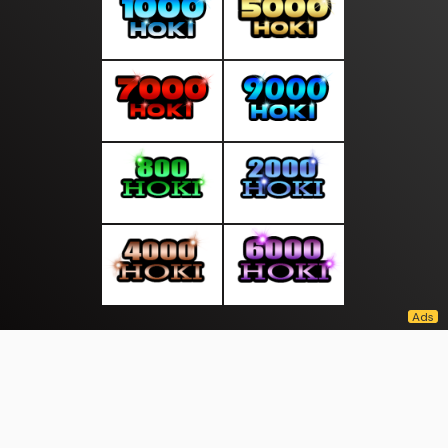
About Us
·
Contact Us
·
Terms & Conditions
·
© pusatupdate.com 2026. All rights are reserved