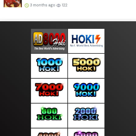
3 months ago
122