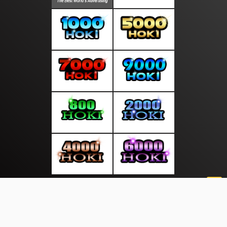
About Us
·
Contact Us
·
Terms & Conditions
·