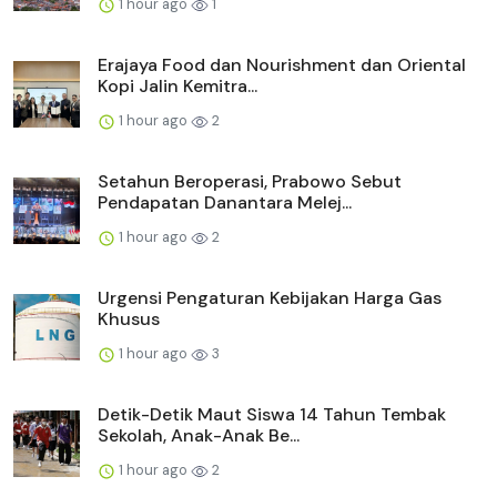
1 hour ago
1
Erajaya Food dan Nourishment dan Oriental
Kopi Jalin Kemitra...
1 hour ago
2
Setahun Beroperasi, Prabowo Sebut
Pendapatan Danantara Melej...
1 hour ago
2
Urgensi Pengaturan Kebijakan Harga Gas
Khusus
1 hour ago
3
Detik-Detik Maut Siswa 14 Tahun Tembak
Sekolah, Anak-Anak Be...
1 hour ago
2