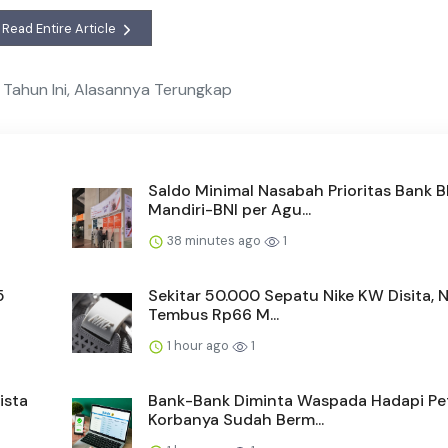
Read Entire Article
" Tahun Ini, Alasannya Terungkap
Saldo Minimal Nasabah Prioritas Bank B
Mandiri-BNI per Agu...
38 minutes ago
1
5
Sekitar 50.000 Sepatu Nike KW Disita, N
Tembus Rp66 M...
1 hour ago
1
ista
Bank-Bank Diminta Waspada Hadapi Pe
Korbanya Sudah Berm...