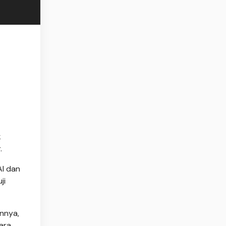
k
.
AI dan
ji
annya,
ara,