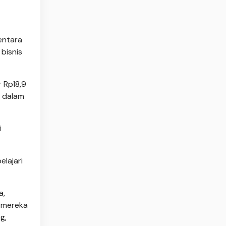
entara
bisnis
 Rp18,9
n dalam
i
elajari
a,
a mereka
g,