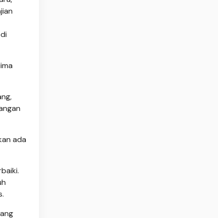
jian
di
lima
ang,
bangan
akan ada
baiki.
uh
s.
yang