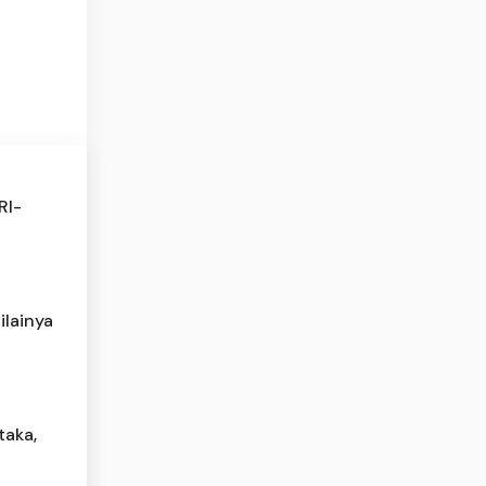
RI-
ilainya
taka,