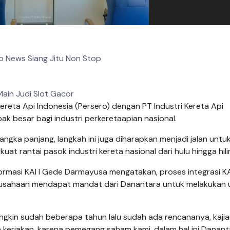
fo News Siang Jitu Non Stop
Main Judi Slot Gacor
ereta Api Indonesia (Persero) dengan PT Industri Kereta Api
 besar bagi industri perkeretaapian nasional.
angka panjang, langkah ini juga diharapkan menjadi jalan untu
t rantai pasok industri kereta nasional dari hulu hingga hilir
ormasi KAI I Gede Darmayusa mengatakan, proses integrasi K
erusahaan mendapat mandat dari Danantara untuk melakukan u
ungkin sudah beberapa tahun lalu sudah ada rencananya, kaji
ita kerjakan, karena pemegang saham kami, dalam hal ini Danant