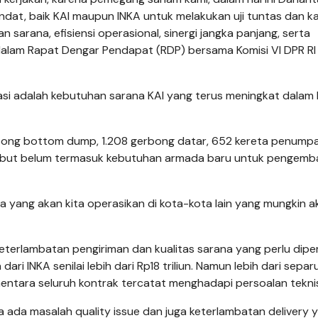
at, baik KAI maupun INKA untuk melakukan uji tuntas dan ka
arana, efisiensi operasional, sinergi jangka panjang, serta
dalam Rapat Dengar Pendapat (RDP) bersama Komisi VI DPR RI 
si adalah kebutuhan sarana KAI yang terus meningkat dalam 
rbong bottom dump, 1.208 gerbong datar, 652 kereta penump
sebut belum termasuk kebutuhan armada baru untuk pengem
ta yang akan kita operasikan di kota-kota lain yang mungkin 
terlambatan pengiriman dan kualitas sarana yang perlu diper
ri INKA senilai lebih dari Rp18 triliun. Namun lebih dari separ
entara seluruh kontrak tercatat menghadapi persoalan tekni
ya ada masalah quality issue dan juga keterlambatan delivery 