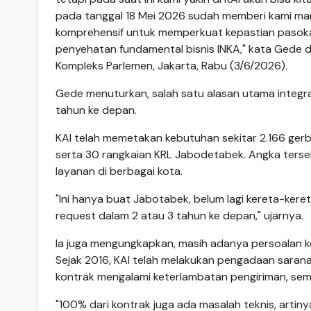
pada tanggal 18 Mei 2026 sudah memberi kami mand
komprehensif untuk memperkuat kepastian pasokan s
penyehatan fundamental bisnis INKA," kata Gede 
Kompleks Parlemen, Jakarta, Rabu (3/6/2026).
Gede menuturkan, salah satu alasan utama integra
tahun ke depan.
KAI telah memetakan kebutuhan sekitar 2.166 ge
serta 30 rangkaian KRL Jabodetabek. Angka ter
layanan di berbagai kota.
"Ini hanya buat Jabotabek, belum lagi kereta-kere
request dalam 2 atau 3 tahun ke depan," ujarnya.
Ia juga mengungkapkan, masih adanya persoalan ke
Sejak 2016, KAI telah melakukan pengadaan sarana da
kontrak mengalami keterlambatan pengiriman, sem
"100% dari kontrak juga ada masalah teknis, artin