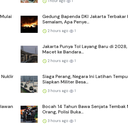
1 hour ago
1
Mulai
Gedung Bapenda DKI Jakarta Terbakar
Semalam, Apa Penye...
2 hours ago
1
Jakarta Punya Tol Layang Baru di 2028,
Macet ke Bandara...
2 hours ago
1
 Nuklir
Siaga Perang, Negara Ini Latihan Tempu
Siapkan Militer Besa...
3 hours ago
1
elawan
Bocah 14 Tahun Bawa Senjata Tembak 
Orang, Polisi Buka...
3 hours ago
1