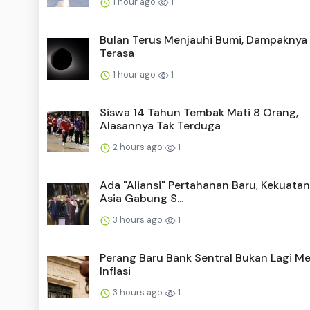
1 hour ago
1
Bulan Terus Menjauhi Bumi, Dampaknya 
Terasa
1 hour ago
1
Siswa 14 Tahun Tembak Mati 8 Orang,
Alasannya Tak Terduga
2 hours ago
1
Ada "Aliansi" Pertahanan Baru, Kekuatan
Asia Gabung S...
3 hours ago
1
Perang Baru Bank Sentral Bukan Lagi M
Inflasi
3 hours ago
1