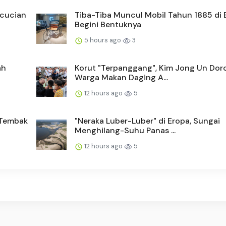
ncucian
Tiba-Tiba Muncul Mobil Tahun 1885 di 
Begini Bentuknya
5 hours ago
3
ah
Korut "Terpanggang", Kim Jong Un Dor
Warga Makan Daging A...
12 hours ago
5
n Tembak
"Neraka Luber-Luber" di Eropa, Sungai
Menghilang-Suhu Panas ...
12 hours ago
5