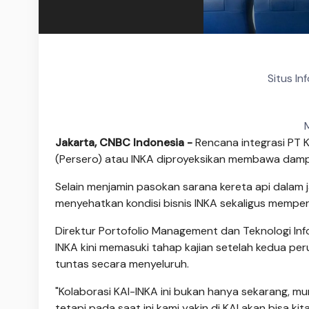
Situs In
Jakarta, CNBC Indonesia -
Rencana integrasi PT K
(Persero) atau INKA diproyeksikan membawa dampak
Selain menjamin pasokan sarana kereta api dalam j
menyehatkan kondisi bisnis INKA sekaligus memperkua
Direktur Portofolio Management dan Teknologi Inf
INKA kini memasuki tahap kajian setelah kedua p
tuntas secara menyeluruh.
"Kolaborasi KAI-INKA ini bukan hanya sekarang, m
tetapi pada saat ini kami yakin di KAI akan bisa k