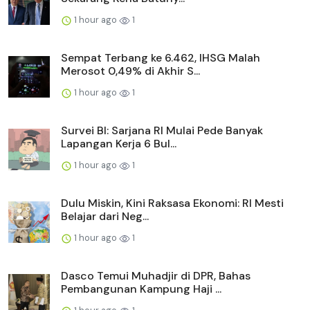
1 hour ago
1
Sempat Terbang ke 6.462, IHSG Malah
Merosot 0,49% di Akhir S...
1 hour ago
1
Survei BI: Sarjana RI Mulai Pede Banyak
Lapangan Kerja 6 Bul...
1 hour ago
1
Dulu Miskin, Kini Raksasa Ekonomi: RI Mesti
Belajar dari Neg...
1 hour ago
1
Dasco Temui Muhadjir di DPR, Bahas
Pembangunan Kampung Haji ...