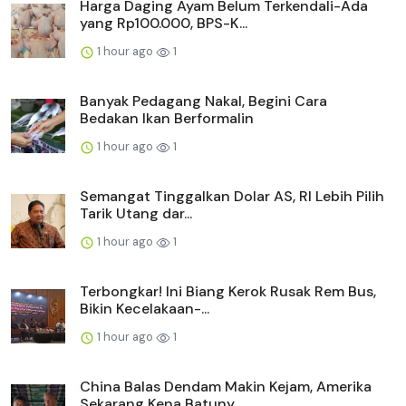
Harga Daging Ayam Belum Terkendali-Ada
yang Rp100.000, BPS-K...
1 hour ago
1
Banyak Pedagang Nakal, Begini Cara
Bedakan Ikan Berformalin
1 hour ago
1
Semangat Tinggalkan Dolar AS, RI Lebih Pilih
Tarik Utang dar...
1 hour ago
1
Terbongkar! Ini Biang Kerok Rusak Rem Bus,
Bikin Kecelakaan-...
1 hour ago
1
China Balas Dendam Makin Kejam, Amerika
Sekarang Kena Batuny...