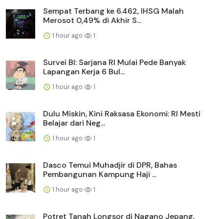
Sempat Terbang ke 6.462, IHSG Malah
Merosot 0,49% di Akhir S...
1 hour ago
1
Survei BI: Sarjana RI Mulai Pede Banyak
Lapangan Kerja 6 Bul...
1 hour ago
1
Dulu Miskin, Kini Raksasa Ekonomi: RI Mesti
Belajar dari Neg...
1 hour ago
1
Dasco Temui Muhadjir di DPR, Bahas
Pembangunan Kampung Haji ...
1 hour ago
1
Potret Tanah Longsor di Nagano Jepang,