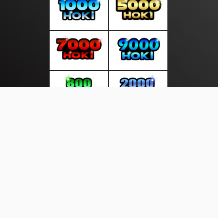
About Us
·
Contact Us
·
Terms & Conditions
·
© pusatupdate.com 2026. All rights are reserved