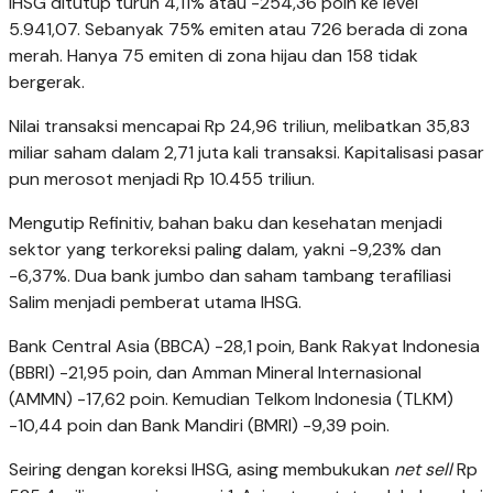
IHSG ditutup turun 4,11% atau -254,36 poin ke level
5.941,07. Sebanyak 75% emiten atau 726 berada di zona
merah. Hanya 75 emiten di zona hijau dan 158 tidak
bergerak.
Nilai transaksi mencapai Rp 24,96 triliun, melibatkan 35,83
miliar saham dalam 2,71 juta kali transaksi. Kapitalisasi pasar
pun merosot menjadi Rp 10.455 triliun.
Mengutip Refinitiv, bahan baku dan kesehatan menjadi
sektor yang terkoreksi paling dalam, yakni -9,23% dan
-6,37%. Dua bank jumbo dan saham tambang terafiliasi
Salim menjadi pemberat utama IHSG.
Bank Central Asia (BBCA) -28,1 poin, Bank Rakyat Indonesia
(BBRI) -21,95 poin, dan Amman Mineral Internasional
(AMMN) -17,62 poin. Kemudian Telkom Indonesia (TLKM)
-10,44 poin dan Bank Mandiri (BMRI) -9,39 poin.
Seiring dengan koreksi IHSG, asing membukukan
net sell
Rp