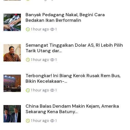
Banyak Pedagang Nakal, Begini Cara
Bedakan Ikan Berformalin
1 hour ago
1
Semangat Tinggalkan Dolar AS, RI Lebih Pilih
Tarik Utang dar...
1 hour ago
1
Terbongkar! Ini Biang Kerok Rusak Rem Bus,
Bikin Kecelakaan-...
1 hour ago
1
China Balas Dendam Makin Kejam, Amerika
Sekarang Kena Batuny...
1 hour ago
1