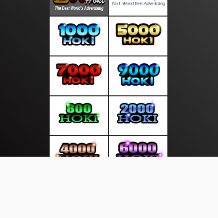
About Us
·
Contact Us
·
Terms & Conditions
·