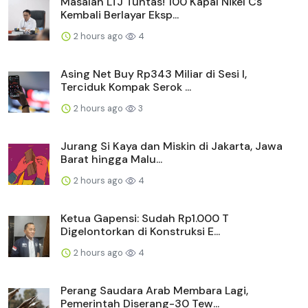
Masalah LTJ Tuntas! 100 Kapal Nikel Cs
Kembali Berlayar Eksp...
2 hours ago
4
Asing Net Buy Rp343 Miliar di Sesi I,
Terciduk Kompak Serok ...
2 hours ago
3
Jurang Si Kaya dan Miskin di Jakarta, Jawa
Barat hingga Malu...
2 hours ago
4
Ketua Gapensi: Sudah Rp1.000 T
Digelontorkan di Konstruksi E...
2 hours ago
4
Perang Saudara Arab Membara Lagi,
Pemerintah Diserang-30 Tew...