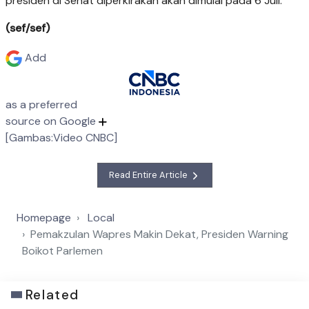
presiden di Senat diperkirakan akan dimulai pada 6 Juli.
(sef/sef)
Add
as a preferred
source on Google
[Gambas:Video CNBC]
Read Entire Article
Homepage
Local
Pemakzulan Wapres Makin Dekat, Presiden Warning
Boikot Parlemen
Related