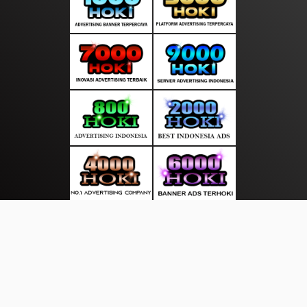
About Us
·
Contact Us
·
Terms & Conditions
·
© pusatupdate.com 2026. All rights are reserved
|
|
|
|