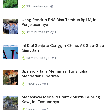
28 minutes ago
1
Uang Pensiun PNS Bisa Tembus Rp1 M, Ini
Penjelasannya
42 minutes ago
1
Ini Dia! Senjata Canggih China, AS Siap-Siap
Gigit Jari
58 minutes ago
1
Spanyol-Italia Memanas, Turis Italia
Mendadak Diperiksa
1 hour ago
1
Mahasiswa Meneliti Praktik Mistis Gunung
Kawi, Ini Temuannya...
1 hour ago
2