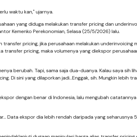
rlu waktu kan," ujarnya.
aan yang diduga melakukan transfer pricing dan underinvoi
kantor Kemenko Perekonomian, Selasa (25/5/2026) lalu.
 transfer pricing, jika perusahaan melakukan underinvoicing 
ika transfer pricing, maka volumenya yang diekspor perusaha
lumenya berubah. Tapi, sama saja dua-duanya. Kalau saya sih li
ng. Di sini yang dilaporkan jadi...Enggak, sih. Mungkin lebih tr
spor dengan benar di Indonesia, lalu mengubah catatannya 
ayar... Data ekspor dia lebih rendah daripada yang seharusnya 
enindaklanjuti dugaan manipulasi harga alias transfer pricing