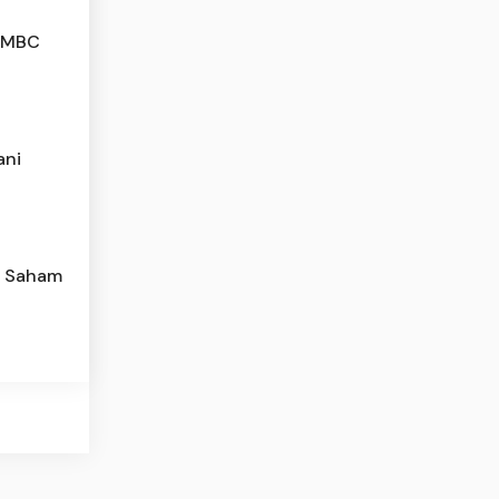
 SMBC
ani
ar Saham