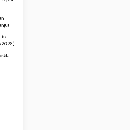
ah
njut.
itu
6/2026).
idik.