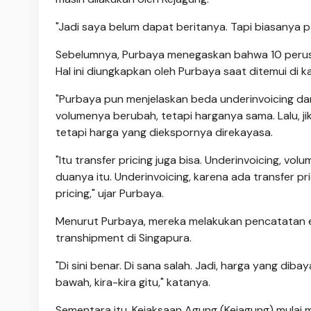
"Jadi saya belum dapat beritanya. Tapi biasanya pe
Sebelumnya, Purbaya menegaskan bahwa 10 perusah
Hal ini diungkapkan oleh Purbaya saat ditemui di 
"Purbaya pun menjelaskan beda underinvoicing dan
volumenya berubah, tetapi harganya sama. Lalu, j
tetapi harga yang diekspornya direkayasa.
"Itu transfer pricing juga bisa. Underinvoicing, vo
duanya itu. Underinvoicing, karena ada transfer prici
pricing," ujar Purbaya.
Menurut Purbaya, mereka melakukan pencatatan ek
transhipment di Singapura.
"Di sini benar. Di sana salah. Jadi, harga yang dib
bawah, kira-kira gitu," katanya.
Sementara itu, Kejaksaan Agung (Kejagung) mulai m