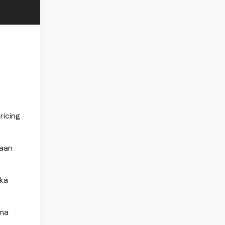
ricing
haan
eka
ena