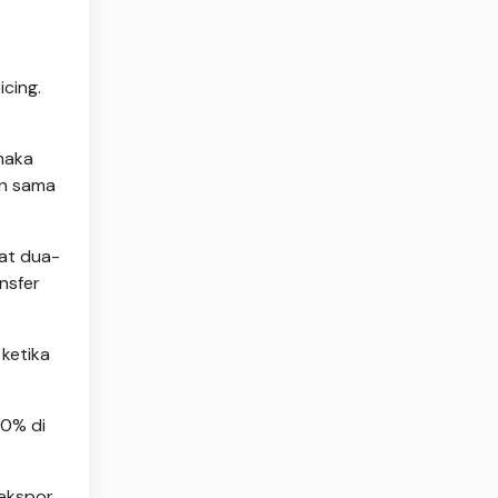
cing.
maka
an sama
hat dua-
ansfer
ketika
50% di
 ekspor