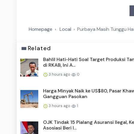
Homepage
Local
Purbaya Masih Tunggu Hasi
Related
Bahlil Hati-Hati Soal Target Produksi T
di RKAB, Ini A...
3 hours ago
0
Harga Minyak Naik ke US$80, Pasar Khaw
Gangguan Pasokan
3 hours ago
1
OJK Tindak 15 Pialang Asuransi Ilegal, K
Asosiasi Beri I...