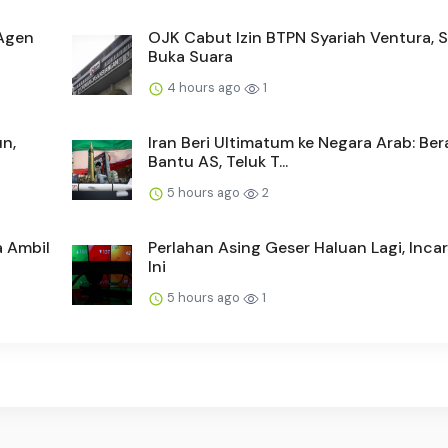
 Agen
OJK Cabut Izin BTPN Syariah Ventura,
Buka Suara
4 hours ago
1
n,
Iran Beri Ultimatum ke Negara Arab: Ber
Bantu AS, Teluk T...
5 hours ago
2
a Ambil
Perlahan Asing Geser Haluan Lagi, Inc
Ini
5 hours ago
1