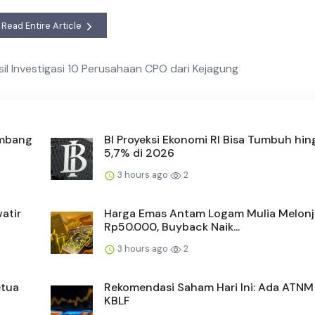
Read Entire Article
l Investigasi 10 Perusahaan CPO dari Kejagung
ambang
BI Proyeksi Ekonomi RI Bisa Tumbuh hi
5,7% di 2026
3 hours ago
2
atir
Harga Emas Antam Logam Mulia Melonj
Rp50.000, Buyback Naik...
3 hours ago
2
etua
Rekomendasi Saham Hari Ini: Ada ATNM
KBLF