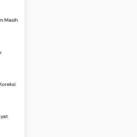
am Masih
u
Koreksi
kyat