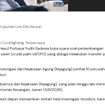
l Liputan Live Dini Akurat
i Cockfighting Terpercaya
nkeu) Purbaya Yudhi Sadewa buka suara soal perkembangan
sawit (crude palm oil/CPO) yang diduga melakukan transfer p
nvestigasi dari Kejaksaan Agung (Kejagung) perihal 10 perusa
but.
abarnya dari Kejaksaan (Kejagung), yang jelas minggu lalu mer
enterian Keuangan, Jumat (5/6/2026).
lum dapat memastikan terkait hasil investigasi tersebut, kar