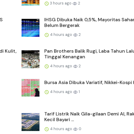
3 hours ago
2
AS
IHSG Dibuka Naik 0,5%, Mayoritas Sah
Belum Bergerak
4 hours ago
2
i Kulit,
Pan Brothers Balik Rugi, Laba Tahun Lal
Tinggal Kenangan
4 hours ago
2
Bursa Asia Dibuka Variatif, Nikkei-Kospi 
4 hours ago
1
Tarif Listrik Naik Gila-gilaan Demi AI, Ra
Kecil Bayari ...
4 hours ago
0