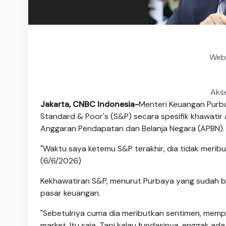
Web 
Akse
Jakarta, CNBC Indonesia-
Menteri Keuangan Purb
Standard & Poor's (S&P) secara spesifik khawatir
Anggaran Pendapatan dan Belanja Negara (APBN).
"Waktu saya ketemu S&P terakhir, dia tidak merib
(6/6/2026)
Kekhawatiran S&P, menurut Purbaya yang sudah be
pasar keuangan.
"Sebetulnya cuma dia meributkan sentimen, memp
market. Itu saja. Tapi kalau fundasinya, enggak ada