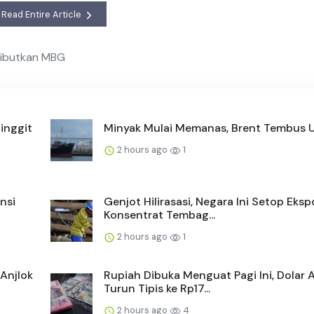
Read Entire Article
ributkan MBG
inggit
Minyak Mulai Memanas, Brent Tembus
2 hours ago
1
nsi
Genjot Hilirasasi, Negara Ini Setop Eksp
Konsentrat Tembag...
2 hours ago
1
Anjlok
Rupiah Dibuka Menguat Pagi Ini, Dolar 
Turun Tipis ke Rp17...
2 hours ago
4