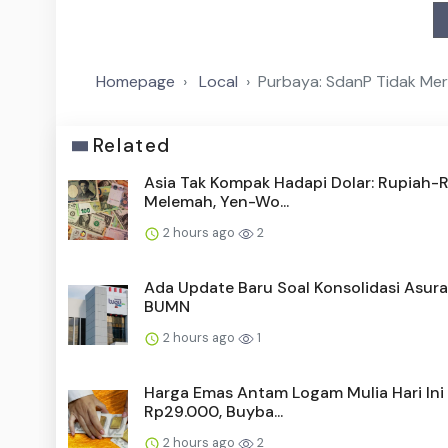
Homepage
Local
Purbaya: SdanP Tidak Me
Related
Asia Tak Kompak Hadapi Dolar: Rupiah-R
Melemah, Yen-Wo...
2 hours ago
2
Ada Update Baru Soal Konsolidasi Asura
BUMN
2 hours ago
1
Harga Emas Antam Logam Mulia Hari Ini 
Rp29.000, Buyba...
2 hours ago
2