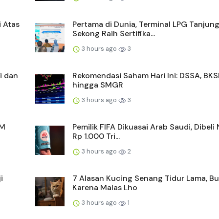
i Atas
Pertama di Dunia, Terminal LPG Tanjun
Sekong Raih Sertifika...
3 hours ago
3
i dan
Rekomendasi Saham Hari Ini: DSSA, BKS
hingga SMGR
3 hours ago
3
BM
Pemilik FIFA Dikuasai Arab Saudi, Dibeli 
Rp 1.000 Tri...
3 hours ago
2
i
7 Alasan Kucing Senang Tidur Lama, B
Karena Malas Lho
3 hours ago
1