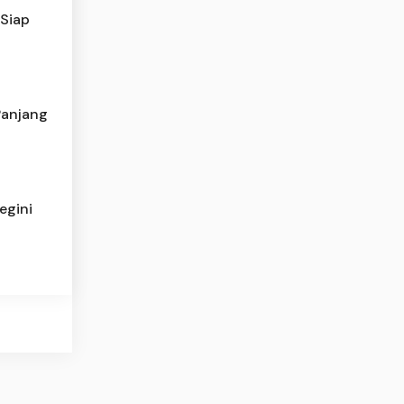
 Siap
Panjang
egini