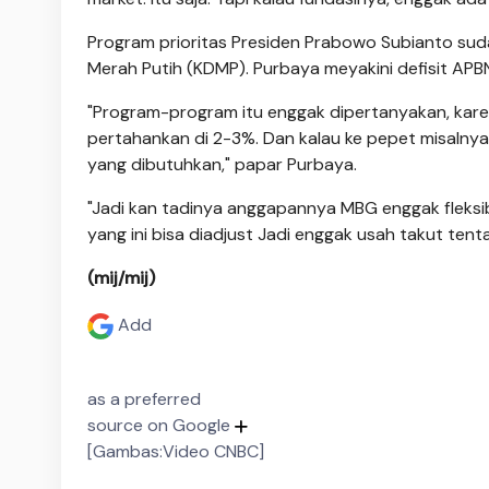
Program prioritas Presiden Prabowo Subianto sud
Merah Putih (KDMP). Purbaya meyakini defisit APB
"Program-program itu enggak dipertanyakan, karena
pertahankan di 2-3%. Dan kalau ke pepet misalnya 
yang dibutuhkan," papar Purbaya.
"Jadi kan tadinya anggapannya MBG enggak fleksibel,
yang ini bisa diadjust Jadi enggak usah takut tenta
(mij/mij)
Add
as a preferred
source on Google
[Gambas:Video CNBC]