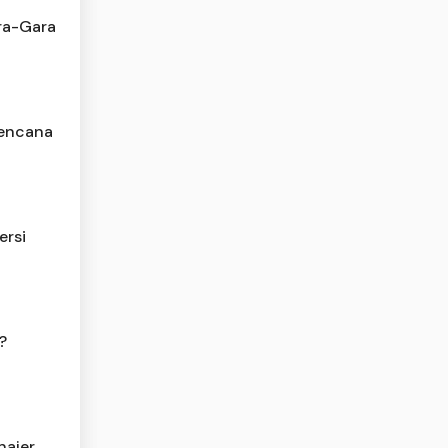
ra-Gara
Bencana
ersi
?
najer