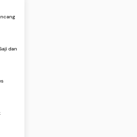
Rancang
Gaji dan
es
k