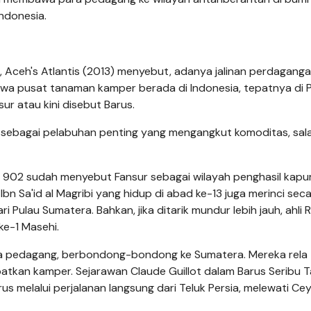
Indonesia.
 Aceh's Atlantis (2013) menyebut, adanya jalinan perdagang
a pusat tanaman kamper berada di Indonesia, tepatnya di 
ur atau kini disebut Barus.
 sebagai pelabuhan penting yang mengangkut komoditas, sal
n 902 sudah menyebut Fansur sebagai wilayah penghasil kapur
 Ibn Sa'id al Magribi yang hidup di abad ke-13 juga merinci sec
i Pulau Sumatera. Bahkan, jika ditarik mundur lebih jauh, ahli 
e-1 Masehi.
ara pedagang, berbondong-bondong ke Sumatera. Mereka rela
atkan kamper. Sejarawan Claude Guillot dalam Barus Seribu 
s melalui perjalanan langsung dari Teluk Persia, melewati Ceyl