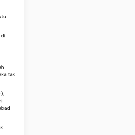
utu
 di
ah
eka tak
),
ni
 abad
ak