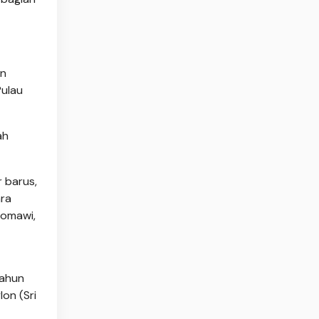
an
Pulau
ah
 barus,
ara
Romawi,
Tahun
on (Sri