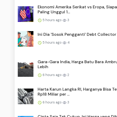
Ekonomi Amerika Serikat vs Eropa, Siap
Paling Unggul 1...
5 hours ago
3
Ini Dia 'Sosok Pengganti' Debt Collector
5 hours ago
4
Gara-Gara India, Harga Batu Bara Ambr
Lebih
6 hours ago
2
Harta Karun Langka RI, Harganya Bisa 
Rp18 Miliar per ...
6 hours ago
3
Cinta Saja Tak Cukup, Ini Harga yang Di