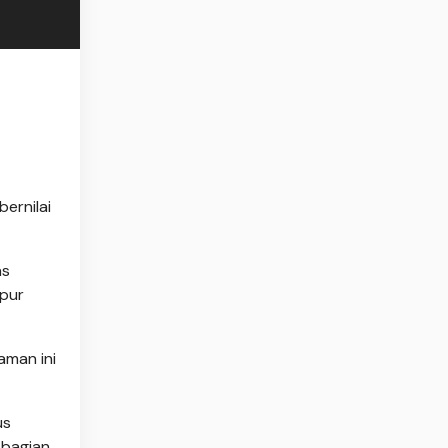
ernilai
as
apur
aman ini
us
 bagian