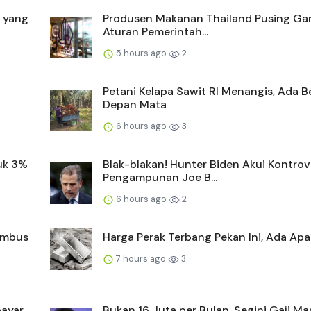
a yang
Produsen Makanan Thailand Pusing Ga
Aturan Pemerintah...
5 hours ago
2
Petani Kelapa Sawit RI Menangis, Ada 
Depan Mata
6 hours ago
3
uk 3%
Blak-blakan! Hunter Biden Akui Kontrov
Pengampunan Joe B...
6 hours ago
2
Tembus
Harga Perak Terbang Pekan Ini, Ada Apa
7 hours ago
3
bayar
Bukan 16 Juta per Bulan, Segini Gaji Ma