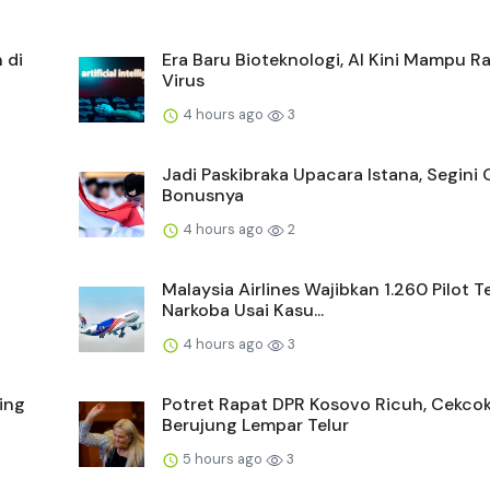
 di
Era Baru Bioteknologi, AI Kini Mampu 
Virus
4 hours ago
3
Jadi Paskibraka Upacara Istana, Segini 
Bonusnya
4 hours ago
2
Malaysia Airlines Wajibkan 1.260 Pilot T
Narkoba Usai Kasu...
4 hours ago
3
ing
Potret Rapat DPR Kosovo Ricuh, Cekco
Berujung Lempar Telur
5 hours ago
3