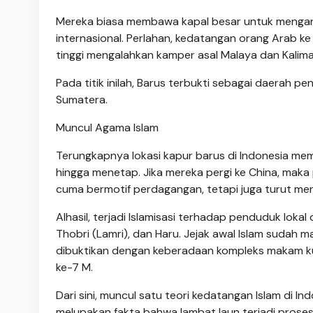
Mereka biasa membawa kapal besar untuk mengangk
internasional. Perlahan, kedatangan orang Arab ke
tinggi mengalahkan kamper asal Malaya dan Kalim
Pada titik inilah, Barus terbukti sebagai daerah 
Sumatera.
Muncul Agama Islam
Terungkapnya lokasi kapur barus di Indonesia m
hingga menetap. Jika mereka pergi ke China, maka 
cuma bermotif perdagangan, tetapi juga turut me
Alhasil, terjadi Islamisasi terhadap penduduk loka
Thobri (Lamri), dan Haru. Jejak awal Islam sudah m
dibuktikan dengan keberadaan kompleks makam kuno
ke-7 M.
Dari sini, muncul satu teori kedatangan Islam di 
melupakan fakta bahwa lambat laun terjadi proses