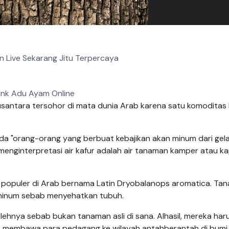
an Live Sekarang Jitu Terpercaya
ink Adu Ayam Online
usantara tersohor di mata dunia Arab karena satu komoditas b
pada "orang-orang yang berbuat kebajikan akan minum dari gel
 menginterpretasi air kafur adalah air tanaman kamper atau k
populer di Arab bernama Latin Dryobalanops aromatica. Tan
iminum sebab menyehatkan tubuh.
hnya sebab bukan tanaman asli di sana. Alhasil, mereka har
a membawa para pedagang ke wilayah antahberantah di bumi