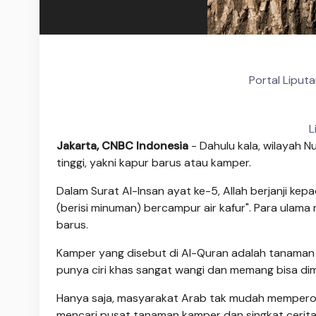
Portal Liput
L
Jakarta, CNBC Indonesia
- Dahulu kala, wilayah N
tinggi, yakni kapur barus atau kamper.
Dalam Surat Al-Insan ayat ke-5, Allah berjanji ke
(berisi minuman) bercampur air kafur". Para ulama
barus.
Kamper yang disebut di Al-Quran adalah tanaman 
punya ciri khas sangat wangi dan memang bisa d
Hanya saja, masyarakat Arab tak mudah memperole
mencari pusat tanaman kamper dan singkat cerit