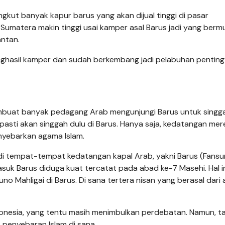
ut banyak kapur barus yang akan dijual tinggi di pasar
 Sumatera makin tinggi usai kamper asal Barus jadi yang berm
antan.
penghasil kamper dan sudah berkembang jadi pelabuhan penting
embuat banyak pedagang Arab mengunjungi Barus untuk singg
pasti akan singgah dulu di Barus. Hanya saja, kedatangan mer
nyebarkan agama Islam.
l di tempat-tempat kedatangan kapal Arab, yakni Barus (Fansur
asuk Barus diduga kuat tercatat pada abad ke-7 Masehi. Hal i
 Mahligai di Barus. Di sana tertera nisan yang berasal dari
Indonesia, yang tentu masih menimbulkan perdebatan. Namun, t
 penyebaran Islam di sana.