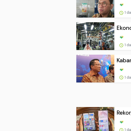
1 d
Ekono
1 d
Kabar
1 d
Rekor
1 d