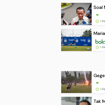
Soal 
1 d
Maria
1 d
Geger
1 d
Tak M