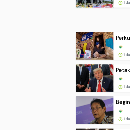
1 d
Perku
1 d
Petak
1 d
Begin
1 d