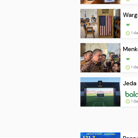
Warga
1 d
Menko
1 d
Jeda 
1 d