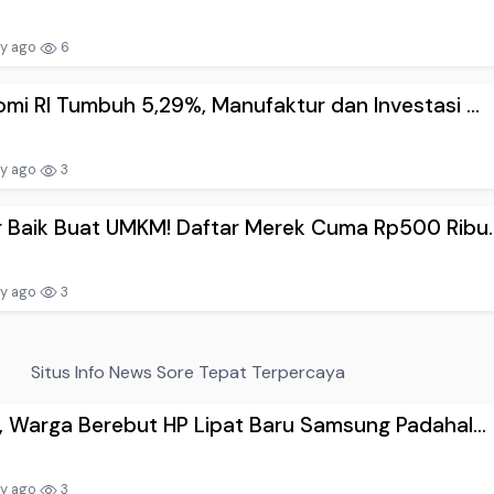
ay ago
6
mi RI Tumbuh 5,29%, Manufaktur dan Investasi ...
ay ago
3
 Baik Buat UMKM! Daftar Merek Cuma Rp500 Ribu..
ay ago
3
Situs Info News Sore Tepat Terpercaya
, Warga Berebut HP Lipat Baru Samsung Padahal...
ay ago
3