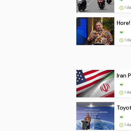
1 d
Hore!
1 d
Iran 
1 d
Toyot
1 d