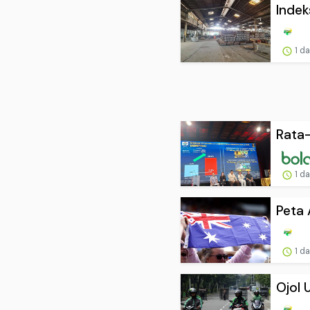
Indek
1 d
Rata-
1 d
Peta 
1 d
Ojol 