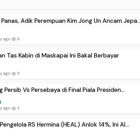
 Panas, Adik Perempuan Kim Jong Un Ancam Jepa..
ay ago
6
n Tas Kabin di Maskapai Ini Bakal Berbayar
ay ago
5
g Persib Vs Persebaya di Final Piala Presiden...
ay ago
3
Pengelola RS Hermina (HEAL) Anlok 14%, Ini Al...