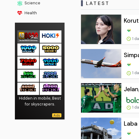
LATEST
Science
Health
Korut
1 d
Simpa
1 d
Jelan
Hidden in mobile, Best
for skyscrapers.
1 d
Laba 