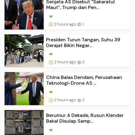
Senjata AS Disebut "Sakaratul
Maut", Trump dan Pen...
2 hours ago
1
Presiden Turun Tangan, Suhu 39
Derajat Bikin Negar...
2 hours ago
2
China Balas Dendam, Perusahaan
Teknologi-Drone AS ...
2 hours ago
2
Berumur 4 Dekade, Rusun Klender
Bakal Disulap Samp...