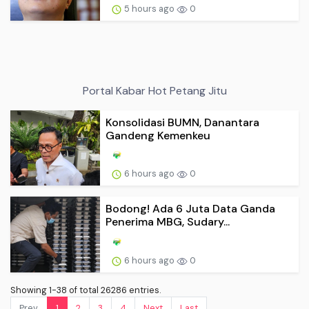
5 hours ago
0
Portal Kabar Hot Petang Jitu
Konsolidasi BUMN, Danantara
Gandeng Kemenkeu
6 hours ago
0
Bodong! Ada 6 Juta Data Ganda
Penerima MBG, Sudary...
6 hours ago
0
Showing 1-38 of total 26286 entries.
Prev.
1
2
3
4
Next
Last