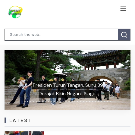
Previous
Next
Presiden Turun Tangan, Suhu 39
Derajat Bikin Negara Siaga
LATEST